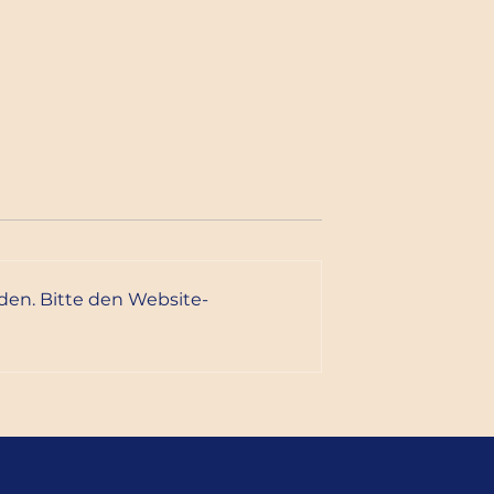
den. Bitte den Website-
 Weingut
400 Jahre Markt
Ehrenhausen