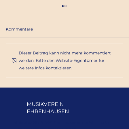
Kommentare
Dieser Beitrag kann nicht mehr kommentiert
werden. Bitte den Website-Eigentümer für
Proben für die Marschwertung
weitere Infos kontaktieren.
MUSIKVEREIN
EHRENHAUSEN
Marktplatz 26a A-8461 Ehrenhausen an der Weinstraße
E-Mail:
kontakt@mvehrenhausen.at