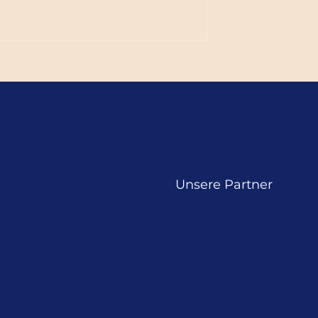
Pfarrfest Ehrenhausen
Unsere Partner
ße