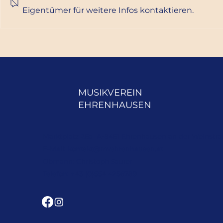
Eigentümer für weitere Infos kontaktieren.
MUSIKVEREIN
EHRENHAUSEN
Marktplatz 26a A-8461 Ehrenhausen an der Weinstra
E-Mail:
kontakt@mvehrenhausen.at
Obmann: Christoph Saurer
Telefon: +43 (0)664 4256789